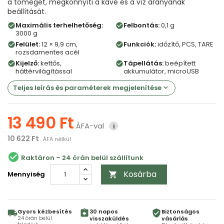
a tömeget, megkönnyíti a kávé és a víz arányának
beállítását.
Maximális terhelhetőség:
Felbontás:
0,1 g
check_circle
check_circle
3000 g
Felület:
12 × 9,9 cm,
Funkciók:
időzítő, PCS, TARE
check_circle
check_circle
rozsdamentes acél
Kijelző:
kettős,
Tápellátás:
beépített
check_circle
check_circle
háttérvilágítással
akkumulátor, microUSB
Teljes leírás és paraméterek megjelenítése
keyboard_arrow_down
13 490 Ft
ÁFA-val
i
10 622 Ft
ÁFA nélkül
check_circle
Raktáron
Kosárba
Mennyiség

Gyors kézbesítés
30 napos
Biztonságos
local_shipping
assignment_return
verified_user
24 órán belül
visszaküldés
vásárlás