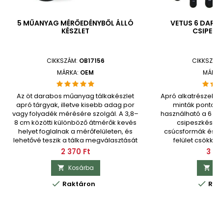
5 MŰANYAG MÉRŐEDÉNYBŐL ÁLLÓ
VETUS 6 DARA
KÉSZLET
CSIPESZ
CIKKSZÁM:
OB17156
CIKKSZÁ
MÁRKA:
OEM
MÁRK
Az öt darabos műanyag tálkakészlet
Apró alkatrészek
apró tárgyak, illetve kisebb adag por
minták pontos 
vagy folyadék mérésére szolgál. A 3,8–
használható a 6 d
8 cm közötti különböző átmérők kevés
csipeszkészle
helyet foglalnak a mérőfelületen, és
csúcsformák és az
lehetővé teszik a tálka megválasztását
felület csökke
az anyag mennyiségéhez, hogy a
alkatrészek 
Ár
Ár
2 370 Ft
3 9
tartalom kényelmesen elférjen
kockázatát, a v
benne.check_circleTípus: mérőtálka
óvják a csúc
Kosárba
K


készlet...
közben.check_circ


Raktáron
Rak
csipeszkészletc
száma