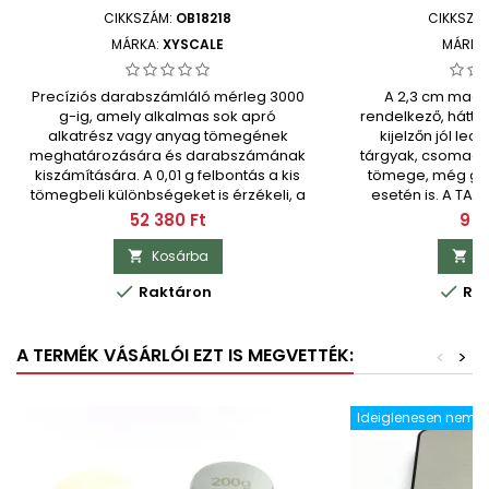
CIKKSZÁM:
OB18218
CIKKSZÁ
MÁRKA:
XYSCALE
MÁRKA
Precíziós darabszámláló mérleg 3000
A 2,3 cm maga
g-ig, amely alkalmas sok apró
rendelkező, háttérv
alkatrész vagy anyag tömegének
kijelzőn jól leo
meghatározására és darabszámának
tárgyak, csomago
kiszámítására. A 0,01 g felbontás a kis
tömege, még gya
tömegbeli különbségeket is érzékeli, a
esetén is. A TARE
különböző mintaméretű PCS funkció
csomagolóanyag
Ár
Ár
52 380 Ft
9 2
pedig időt takarít meg leltározáskor
mintadarab alapj
vagy csomagok
darabok gyors
Kosárba
K


előkészítésekor.check_circleMaximális
meghatározásában


Raktáron
Rak
terhelhetőség: 3000...
határ:
A TERMÉK VÁSÁRLÓI EZT IS MEGVETTÉK:
<
>
Ideiglenesen nem e