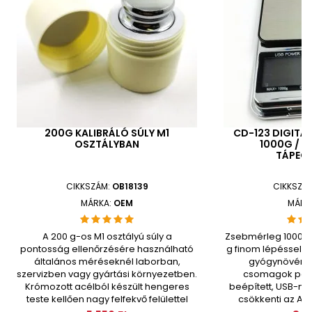
200G KALIBRÁLÓ SÚLY M1
CD-123 DIGITÁ
OSZTÁLYBAN
1000G / 0
TÁPEG
CIKKSZÁM:
OB18139
CIKKSZÁ
MÁRKA:
OEM
MÁRK
A 200 g-os M1 osztályú súly a
Zsebmérleg 1000 g 
pontosság ellenőrzésére használható
g finom lépéssel a
általános méréseknél laborban,
gyógynövénye
szervizben vagy gyártási környezetben.
csomagok pont
Krómozott acélból készült hengeres
beépített, USB-n t
teste kellően nagy felfekvő felülettel
csökkenti az AA
rendelkezik, a mellékelt műanyag tok
függőséget, a vé