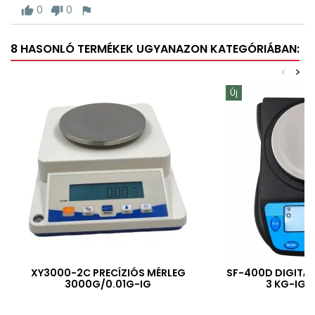
0
0
8 HASONLÓ TERMÉKEK UGYANAZON KATEGÓRIÁBAN:
<
>
Új
XY3000-2C PRECÍZIÓS MÉRLEG
SF-400D DIGITÁL
3000G/0.01G-IG
3 KG-IG /