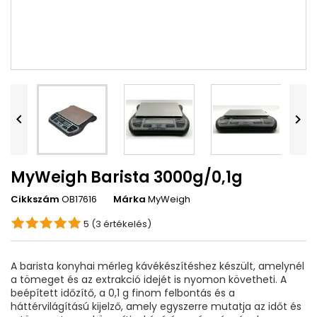


MyWeigh Barista 3000g/0,1g
Cikkszám
OB17616
Márka
MyWeigh
5
(3 értékelés)
A barista konyhai mérleg kávékészítéshez készült, amelynél
a tömeget és az extrakció idejét is nyomon követheti. A
beépített időzítő, a 0,1 g finom felbontás és a
háttérvilágítású kijelző, amely egyszerre mutatja az időt és