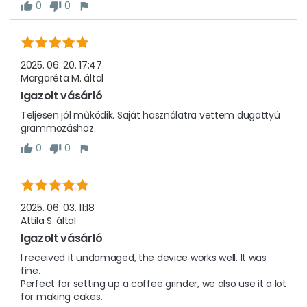
0
0
2025. 06. 20. 17:47
Margaréta M.
által
Igazolt vásárló
Teljesen jól működik. Saját használatra vettem dugattyú 
grammozáshoz.
0
0
2025. 06. 03. 11:18
Attila S.
által
Igazolt vásárló
I received it undamaged, the device works well. It was 
fine.

Perfect for setting up a coffee grinder, we also use it a lot 
for making cakes.