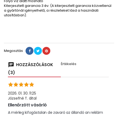
Folyó víz alatt mosható
Kiterjesztett garancia 3 év. (A kiterjesztett garancia közvetlenül
a gyártónál igényelhető, a részleteket lásd a használati
utasításban).
Megosztás
Értékelés
HOZZÁSZÓLÁSOK
(3)
2026. 01. 30. 11:25
Józsefné T.
által
Ellenőrzött vásárló
A mérleg kifogástalan de zavaró az állandó an reklám