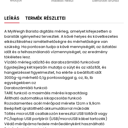
feladjuk
indoklás nélkül
Ellenőrzött áruház
LEÍRÁS
TERMÉK RÉSZLETEI
A MyWeigh Barista digitális mérleg, amelyet kifejezetten a
baristák igényeihez terveztek. A kávé helyes és következetes
elkészítéséhez ismételhetőségre és mérhetőségre van
szükség. Ha pontosan tudja a kávé mennyiségét, az áztatási
időt és a felhasználandó vízmennyiséget, az eredmény
tökéletes lesz.
Vízálló mérleg időzítő és darabszámláló funkcióval
Egyidejűleg két kijelzőn mutatja a súlyt és az időzítőt, és
hangjelzéssel figyelmeztet, ha elérte a beállított időt
3000g-ig mérhető 0,1g pontossággal g, oz, lb, lb
egységekben:oz
Darabszámláló funkció
TARE funkció a maximális mérési kapacitásig
Állítható automatikus kikapcsolási funkció
Rozsdamentes acél mérőpad mérete 12cm x 9,9cm
Beépített újratölthető akkumulátorral működik
Töltés microUSB csatlakozón keresztül USB töltőről vagy
PC/laptop USB portjáról (USB/microUSB kábel tartozék)
Védő mérőpárna fedele mérőedényként használható